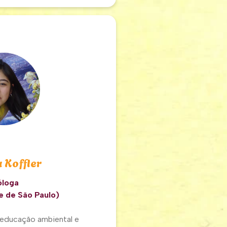
 Koffler
óloga
e de São Paulo)
m educação ambiental e