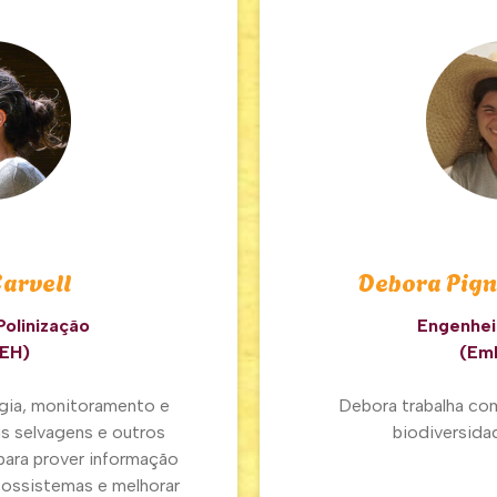
Carvell
Debora Pign
Polinização
Engenheir
EH)
(Em
ogia, monitoramento e
Debora trabalha co
s selvagens e outros
biodiversidad
para prover informação
cossistemas e melhorar