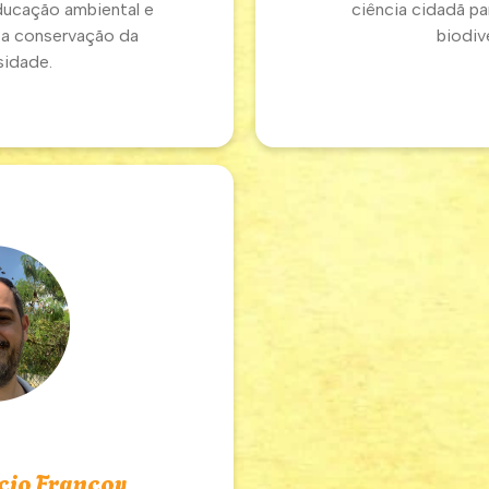
ducação ambiental e
ciência cidadã p
 a conservação da
biodiv
sidade.
cio Francoy