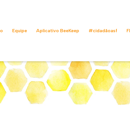
to
Equipe
Aplicativo BeeKeep
#cidadãoasf
F