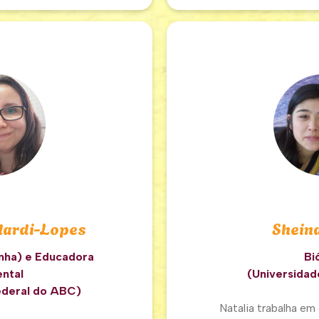
ilardi-Lopes
Sheina
inha) e Educadora
Bi
ntal
(Universidad
ederal do ABC)
Natalia trabalha e