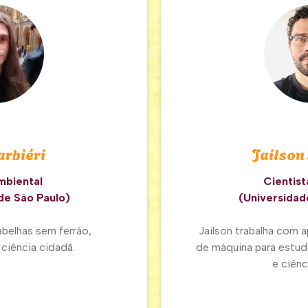
arbiéri
Jailson
mbiental
Cientist
de São Paulo)
(Universidad
belhas sem ferrão,
Jailson trabalha com 
 ciência cidadã.
de máquina para estud
e ciênc